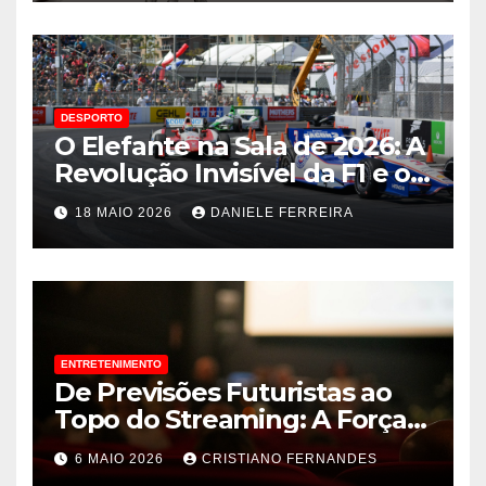
DESPORTO
O Elefante na Sala de 2026: A
Revolução Invisível da F1 e o
Flerte de Lando Norris com a
18 MAIO 2026
DANIELE FERREIRA
Fórmula E
ENTRETENIMENTO
De Previsões Futuristas ao
Topo do Streaming: A Força
Inesgotável da Animação
6 MAIO 2026
CRISTIANO FERNANDES