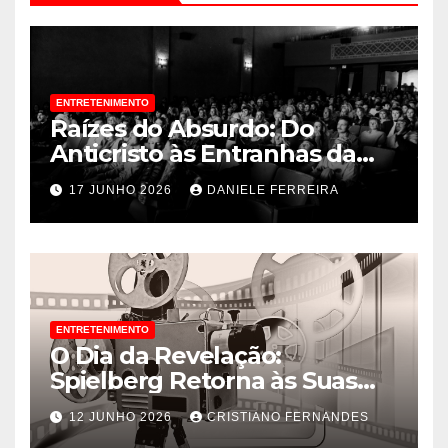
ENTRETENIMENTO
Raízes do Absurdo: Do
Anticristo às Entranhas da
Crítica de Arte
17 JUNHO 2026
DANIELE FERREIRA
ENTRETENIMENTO
O Dia da Revelação:
Spielberg Retorna às Suas
Raízes e Já Fatura Alto nas
12 JUNHO 2026
CRISTIANO FERNANDES
Bilheterias Globais