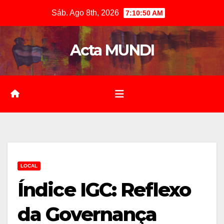
Skip
Sáb. Ago 8th, 2026
7:10:51 AM
to
content
Acta MUNDI
LOCAL
Índice IGC: Reflexo
da Governança