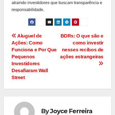
atraindo investidores que buscam transparência e
responsabilidade.
Navegação
Aluguel de
BDRs: O que são e
Ações: Como
como investir
de
Funciona e Por Que
nesses recibos de
artigos
Pequenos
ações estrangeiras
Investidores
Desafiaram Wall
Street
By
Joyce Ferreira