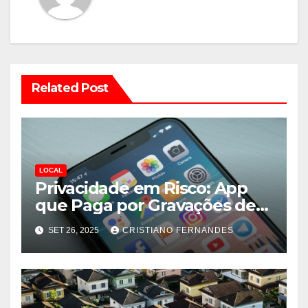
Related Post
LOCAL
Privacidade em Risco: App
que Paga por Gravações de
Chamadas Expõe Dados de
SET 26, 2025
CRISTIANO FERNANDES
Usuários