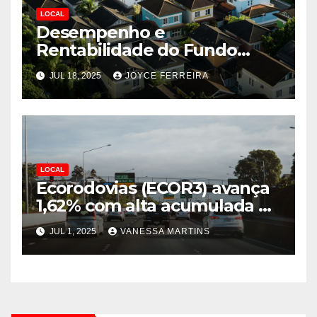
LOCAL
Desempenho e
Rentabilidade do Fundo
Imobiliário BTLG11: Análise
JUL 18, 2025
JOYCE FERREIRA
Atualizada
LOCAL
Ecorodovias (ECOR3) avança
1,62% com alta acumulada de
76% em 2025
JUL 1, 2025
VANESSA MARTINS