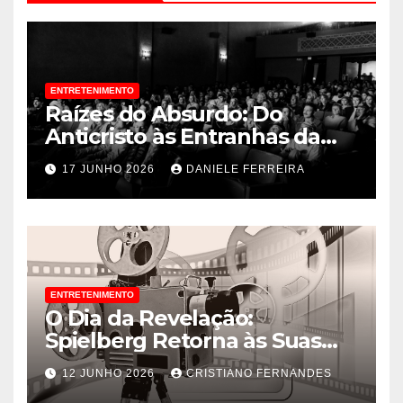
ENTRETENIMENTO
Raízes do Absurdo: Do
Anticristo às Entranhas da
Crítica de Arte
17 JUNHO 2026
DANIELE FERREIRA
ENTRETENIMENTO
O Dia da Revelação:
Spielberg Retorna às Suas
Raízes e Já Fatura Alto nas
12 JUNHO 2026
CRISTIANO FERNANDES
Bilheterias Globais