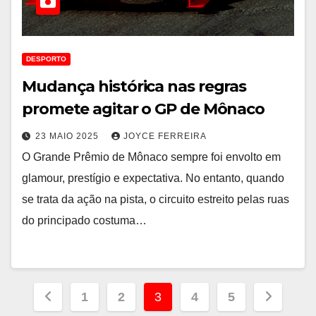
DESPORTO
Mudança histórica nas regras
promete agitar o GP de Mônaco
23 MAIO 2025
JOYCE FERREIRA
O Grande Prêmio de Mônaco sempre foi envolto em
glamour, prestígio e expectativa. No entanto, quando
se trata da ação na pista, o circuito estreito pelas ruas
do principado costuma…
Paginação
1
2
3
4
5