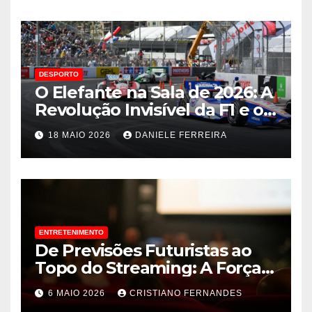
DESPORTO
O Elefante na Sala de 2026: A
Revolução Invisível da F1 e o
Flerte de Lando Norris com a
18 MAIO 2026
DANIELE FERREIRA
Fórmula E
ENTRETENIMENTO
De Previsões Futuristas ao
Topo do Streaming: A Força
Inesgotável da Animação
6 MAIO 2026
CRISTIANO FERNANDES