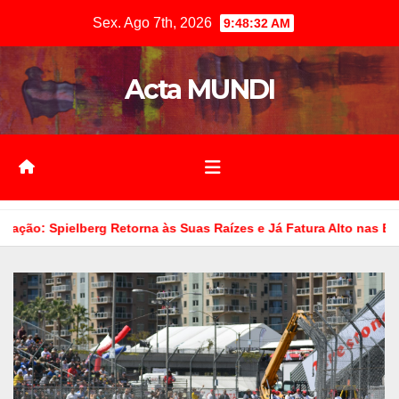
Skip
Sex. Ago 7th, 2026
9:48:34 AM
to
content
Acta MUNDI
 às Suas Raízes e Já Fatura Alto nas Bilheterias Globais
O 