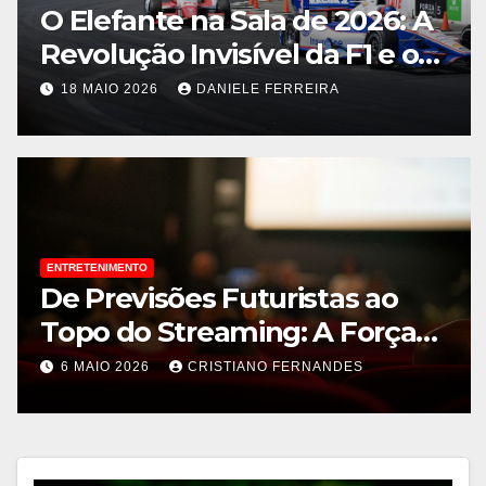
O Elefante na Sala de 2026: A
Revolução Invisível da F1 e o
Flerte de Lando Norris com a
18 MAIO 2026
DANIELE FERREIRA
Fórmula E
ENTRETENIMENTO
De Previsões Futuristas ao
Topo do Streaming: A Força
Inesgotável da Animação
6 MAIO 2026
CRISTIANO FERNANDES