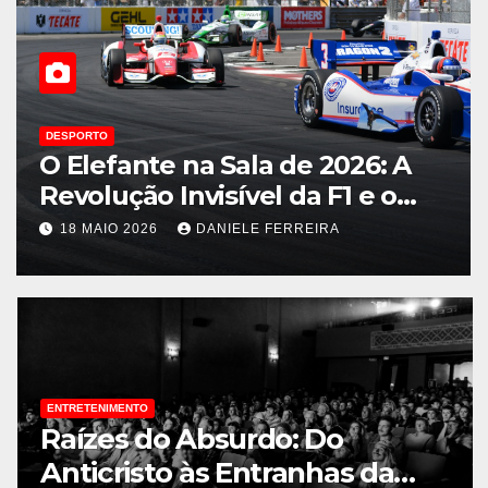
DESPORTO
O Elefante na Sala de 2026: A
Revolução Invisível da F1 e o
Flerte de Lando Norris com a
18 MAIO 2026
DANIELE FERREIRA
Fórmula E
ENTRETENIMENTO
Raízes do Absurdo: Do
Anticristo às Entranhas da