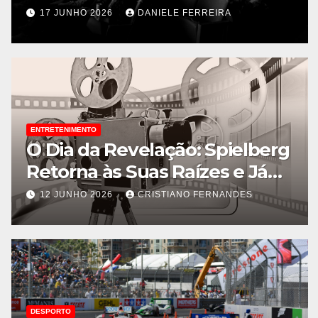
Crítica de Arte
17 JUNHO 2026
DANIELE FERREIRA
ENTRETENIMENTO
O Dia da Revelação: Spielberg
Retorna às Suas Raízes e Já
Fatura Alto nas Bilheterias
12 JUNHO 2026
CRISTIANO FERNANDES
Globais
DESPORTO